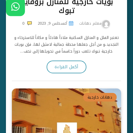
بويات خارجية للمنازل بروفايل
تبوك
معلم دهانات
أغسطس 9, 2023
0
تعتبر الفلل و المنازل السكنية ملاذاً هادئاً و مكاناً للاسترخاء و
التجديد،و من أجل جعلها محطة جمالية لامثيل لها، فإن بويات
خارجية تبوك تلعب دوراً حاسماً في تحويلها إلى تحف…
أكمل القراءة
دهانات خارجية