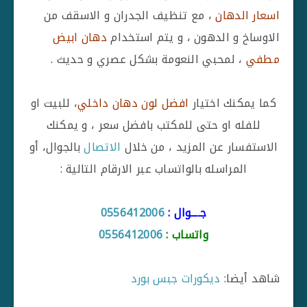
اسعار الدهان
، مع تنظيف الجدران و الاسقف من
الاوساخ و الدهون ، و يتم استخدام
دهان ابيض
مطفي
، لمحبي النعومة بشكل عصري و حديث .
كما يمكنك اختيار
افضل لون دهان داخلي
، للبيت او
للفله او حتى للمكتب بافضل سعر ، و يمكنك
الاستفسار عن المزيد ، من خلال
الاتصال
بالجوال، أو
المراسله بالواتساب عبر الارقام التالية :
جــــوال :
0556412006
واتساب :
0556412006
شاهد أيضا:
ديكورات جبس بورد