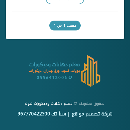
صفحة 1 من 1
الحقوق محفوظة ©
معلم دهانات وديكورات تبوك
شركة تصميم مواقع
| سبأ تك
967770422300