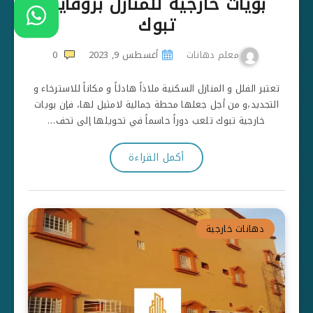
بويات خارجية للمنازل بروفايل
تبوك
معلم دهانات
أغسطس 9, 2023
0
تعتبر الفلل و المنازل السكنية ملاذاً هادئاً و مكاناً للاسترخاء و
التجديد،و من أجل جعلها محطة جمالية لامثيل لها، فإن بويات
خارجية تبوك تلعب دوراً حاسماً في تحويلها إلى تحف…
أكمل القراءة
دهانات خارجية