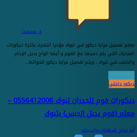
4
تعليقات
معلم تفصيل مرايا ديكور في تبوك مؤخرا انتشرت بكثرة ديكورات
المرايات التي يتم دمجها مع الفوم و أيضا الواح بديل الرخام
والخشب في تبوك ، ويتم تفصيل مرايا ديكور للحوائط…
أكمل القراءة
ديكور داخلي
ديكورات فوم للجدران تبوك 0556412006 –
معلم (فوم بديل الجبس) بتبوك
أبو صالح للدهانات والديكور