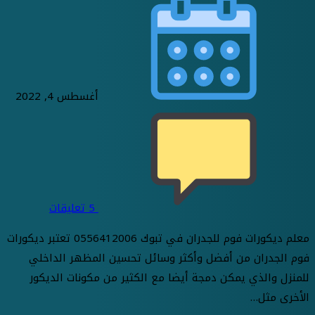
أغسطس 4, 2022
5
تعليقات
معلم ديكورات فوم للجدران في تبوك 0556412006 تعتبر ديكورات
فوم الجدران من أفضل وأكثر وسائل تحسين المظهر الداخلي
للمنزل والذي يمكن دمجة أيضا مع الكثير من مكونات الديكور
الأخرى مثل…