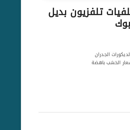
0556412006 ديكورات خلفيات تلفزيون بديل
بوك
ديكورات الجدران
سعار الخشب باهضة