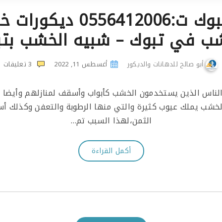
معلم بديل الخشب تبوك ت:
ب في تبوك – شبيه الخشب بت
أبو صالح للدهانات والديكور
أغسطس 11, 2022
3
تعليقات
الناس الذين يستخدمون الخشب كأبواب وأسقف لمنازلهم وأيضا ل
لخشب يملك عيوب كثيرة والتي منها الرطوبة والتعفن وكذلك أ
الثمن،لهذا السبب تم…
أكمل القراءة