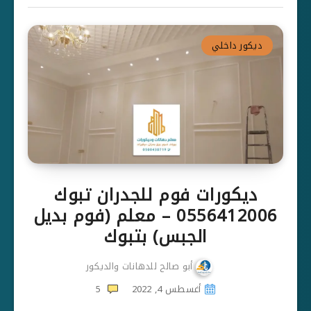
ديكور داخلي
ديكورات فوم للجدران تبوك
0556412006 – معلم (فوم بديل
الجبس) بتبوك
أبو صالح للدهانات والديكور
أغسطس 4, 2022
5